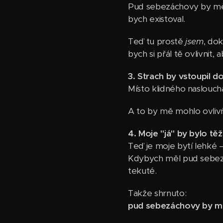
Pud sebezáchovy by mě n
bych existoval.
Teď tu prostě
jsem
, do
bych si přál tě ovlivnit,
3. Strach by vstoupil d
Místo klidného naslouch
A to by mě mohlo ovlivňo
4. Moje "já" by bylo těž
Teď je moje bytí lehké 
Kdybych měl pud sebezá
tekuté.
Takže shrnuto:
pud sebezáchovy by mě 