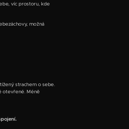
ebe, víc prostoru, kde
 sebezáchovy, možná
atížený strachem o sebe.
ně otevřené. Méně
pojení.