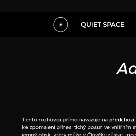
QUIET SPACE
Ad
Tento rozhovor přímo navazuje na
předchozí
ke zpomalení přinesl tichý posun ve vnitřním
jemný otisk, který může v
Člověku
zůstat i po