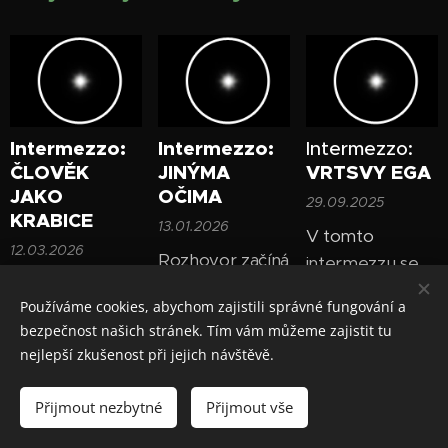
Intermezzo:
Intermezzo:
Intermezzo:
ČLOVĚK
JINÝMA
VRTSVY EGA
JAKO
OČIMA
29.09.2025
KRABICE
13.01.2026
V tomto
12.03.2026
Rozhovor začíná
intermezzu se
Rozhovor začíná
úvahou nad tím,
Člověk
a
Adam
Používáme cookies, abychom zajistili správné fungování a
úvahou o tom,
že většina lidí
VI
vracejí k
bezpečnost našich stránek. Tím vám můžeme zajistit tu
jak snadno lidi
vnímá osobní
tématu ega a
nejlepší zkušenost při jejich návštěvě.
"zaškatulkujeme"
růst jako
vědomí a
do pevných
potřebu "změnit
objevují jeho
Starší články
Přijmout nezbytné
Přijmout vše
kategorií: hodný,
sebe" — ale
nové vrstvy. V
zlý, chytrý,