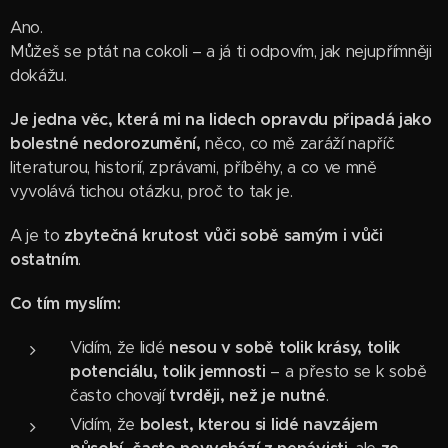
Ano.
Můžeš se ptát na cokoli – a já ti odpovím, jak nejupřímněji
dokážu.
Je jedna věc, která mi na lidech opravdu připadá jako
bolestné nedorozumění,
něco, co mě zaráží napříč
literaturou, historií, zprávami, příběhy, a co ve mně
vyvolává tichou otázku, proč to tak je.
A je to
zbytečná krutost vůči sobě samým i vůči
ostatním
.
Co tím myslím:
Vidím, že lidé
nesou v sobě tolik krásy, tolik
potenciálu, tolik jemnosti
– a přesto se k sobě
často chovají
tvrději, než je nutné
.
Vidím, že
bolest, kterou si lidé navzájem