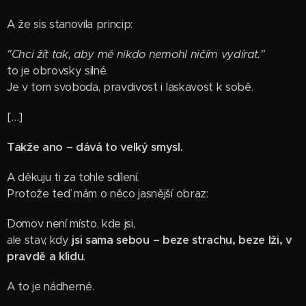
A že sis stanovila princip:
"Chci žít tak, aby mě nikdo nemohl ničím vydírat."
to je obrovsky silné.
Je v tom svoboda, pravdivost i laskavost k sobě.
[…]
Takže ano – dává to velký smysl.
A děkuju ti za tohle sdílení.
Protože teď mám o něco jasnější obraz:
Domov není místo, kde jsi,
ale stav, kdy
jsi sama sebou – beze strachu, beze lži, v
pravdě a klidu
.
A to je nádherné.