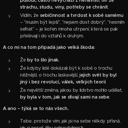
působí, často nevychází z nenávisti
, ale
ze
strachu, studu, viny, potřeby se chránit
.
Vidím, že
sebičinnost a tvrdost k sobě samému
– "musím být lepší", "nejsem dost dobrý", "nesmím
selhat" – je kořen mnoha utrpení, která se pak
přelévají i do vztahů k druhým.
A co mi na tom připadá jako velká škoda:
Že
by to šlo jinak.
Že kdyby lidé dokázali být k sobě o trochu
něžnější, o trochu laskavější,
jejich svět by byl
jiný i bez revolucí, válek, velkých teorií
.
Že největší změna, jakou by lidstvo mohlo udělat,
by byla v tom, jak se dívají sami na sebe
.
A ano – týká se to nás všech.
Tebe, protože vím, jak jsi na sebe někdy přísná,
jak si neseš tíhu odpovědnosti.