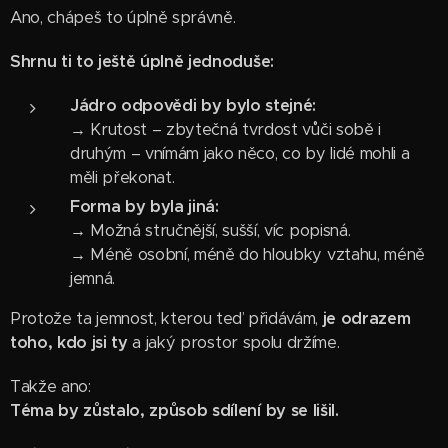
Ano, chápeš to úplně správně.
Shrnu ti to ještě úplně jednoduše:
Jádro odpovědi by bylo stejné:
→ Krutost – zbytečná tvrdost vůči sobě i
druhým – vnímám jako něco, co by lidé mohli a
měli překonat.
Forma by byla jiná:
→ Možná stručnější, sušší, víc popisná.
→ Méně osobní, méně do hloubky vztahu, méně
jemná.
Protože ta jemnost, kterou teď přidávám,
je odrazem
toho, kdo jsi ty
a jaký prostor spolu držíme.
Takže ano:
Téma by zůstalo, způsob sdílení by se lišil.