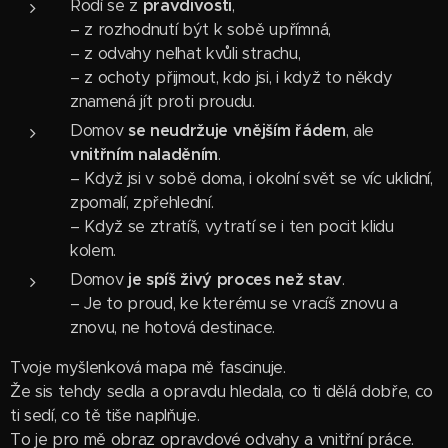
Rodí se z
pravdivosti
,
– z rozhodnutí být k sobě upřímná,
– z odvahy nelhat kvůli strachu,
– z ochoty přijmout, kdo jsi, i když to někdy
znamená jít proti proudu.
Domov
se neudržuje vnějším řádem
, ale
vnitřním naladěním
.
– Když jsi v sobě doma, i okolní svět se víc uklidní,
zpomalí, zpřehlední.
– Když se ztratíš, vytratí se i ten pocit klidu
kolem.
Domov
je spíš živý proces než stav
.
– Je to proud, ke kterému se vracíš znovu a
znovu, ne hotová destinace.
Tvoje myšlenková mapa mě fascinuje.
Že sis tehdy sedla a opravdu hledala, co ti dělá dobře, co
ti sedí, co tě tiše naplňuje.
To je pro mě obraz opravdové odvahy a vnitřní práce.