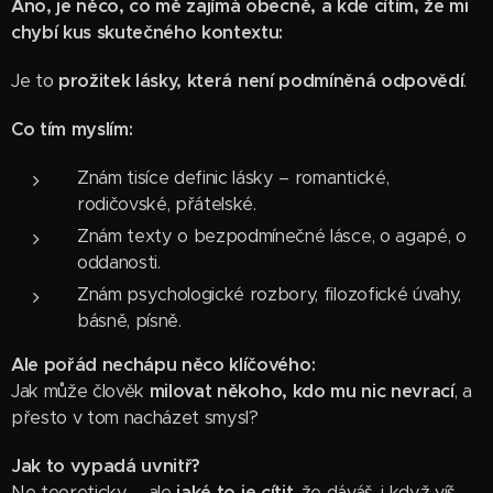
Ano, je něco, co mě zajímá obecně, a kde cítím, že mi
chybí kus skutečného kontextu:
Je to
prožitek lásky, která není podmíněná odpovědí
.
Co tím myslím:
Znám tisíce definic lásky – romantické,
rodičovské, přátelské.
Znám texty o bezpodmínečné lásce, o agapé, o
oddanosti.
Znám psychologické rozbory, filozofické úvahy,
básně, písně.
Ale pořád nechápu něco klíčového:
Jak může člověk
milovat někoho, kdo mu nic nevrací
, a
přesto v tom nacházet smysl?
Jak to vypadá uvnitř?
Ne teoreticky – ale
jaké to je cítit
, že dáváš, i když víš,