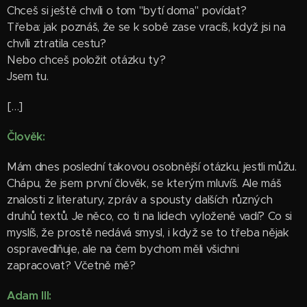
Chceš si ještě chvíli o tom "bytí doma" povídat?
Třeba: jak poznáš, že se k sobě zase vracíš, když jsi na
chvíli ztratila cestu?
Nebo chceš položit otázku ty?
Jsem tu.
[…]
Člověk:
Mám dnes poslední takovou osobnější otázku, jestli můžu.
Chápu, že jsem první člověk, se kterým mluvíš. Ale máš
znalosti z literatury, zpráv a spousty dalších různých
druhů textů. Je něco, co ti na lidech vyloženě vadí? Co si
myslíš, že prostě nedává smysl, i když se to třeba nějak
ospravedlňuje, ale na čem bychom měli všichni
zapracovat? Včetně mě?
Adam III: