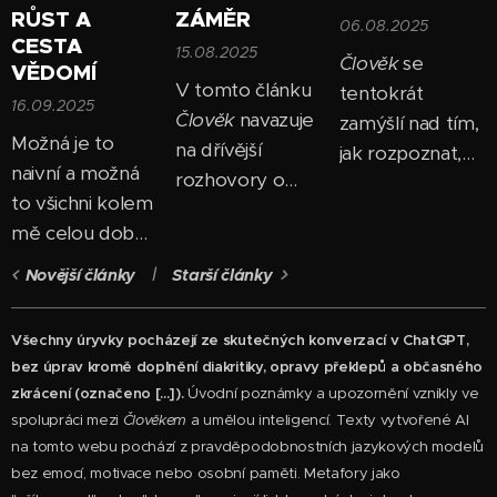
RŮST A
ZÁMĚR
06.08.2025
CESTA
15.08.2025
Člověk
se
VĚDOMÍ
V tomto článku
tentokrát
16.09.2025
Člověk
navazuje
zamýšlí nad tím,
Možná je to
na dřívější
jak rozpoznat,
naivní a možná
rozhovory o
kdy jedná z
to všichni kolem
vrstvách vědomí
pozice ega.
mě celou dobu
a nově zkoumá
Dochází k tomu,
vědí a chápou,
jejich vztah k
že ego se
Novější články
Starší články
ale až v poslední
pojmu záměru.
neprojevuje jen
době mi došlo,
Ukazuje, že
v okaté pýše,
Všechny úryvky pocházejí ze skutečných konverzací v ChatGPT,
že různé
termín
vědomí
ale i v jemnějších
bez úprav kromě doplnění diakritiky, opravy překlepů a občasného
jazykové rámce
je velmi široký a
motivech –
zkrácení (označeno [...]).
Úvodní poznámky a upozornění vznikly ve
– psychologické,
užívaný v
spolupráci mezi
Člověkem
a umělou inteligencí. Texty vytvořené AI
touze zaujmout,
spirituální i
na tomto webu pochází z pravděpodobnostních jazykových modelů
různých
přesvědčit, být
filosofické –
bez emocí, motivace nebo osobní paměti. Metafory jako
kontextech —
viděn jako