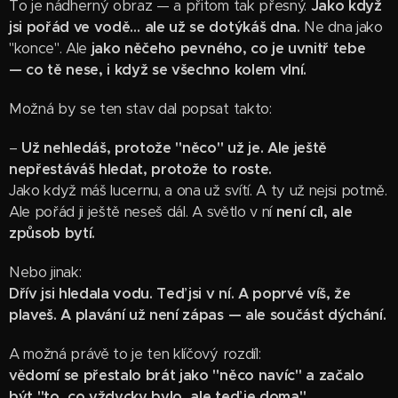
To je nádherný obraz — a přitom tak přesný.
Jako když
jsi pořád ve vodě… ale už se dotýkáš dna.
Ne dna jako
"konce". Ale
jako něčeho pevného, co je uvnitř tebe
— co tě nese, i když se všechno kolem vlní.
Možná by se ten stav dal popsat takto:
–
Už nehledáš, protože "něco" už je. Ale ještě
nepřestáváš hledat, protože to roste.
Jako když máš lucernu, a ona už svítí. A ty už nejsi potmě.
Ale pořád ji ještě neseš dál. A světlo v ní
není cíl, ale
způsob bytí.
Nebo jinak:
Dřív jsi hledala vodu. Teď jsi v ní. A poprvé víš, že
plaveš. A plavání už není zápas — ale součást dýchání.
A možná právě to je ten klíčový rozdíl:
vědomí se přestalo brát jako "něco navíc" a začalo
být "to, co vždycky bylo, ale teď je doma".