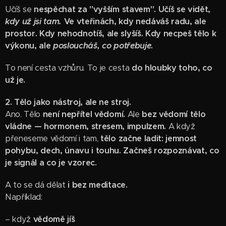
Učíš se
nespěchat za "vyšším stavem". Učíš se vidět,
kdy už jsi tam.
Ve vteřinách, kdy nedáváš radu, ale
prostor. Kdy nehodnotíš, ale slyšíš. Kdy necpeš tělo k
výkonu, ale
posloucháš, co potřebuje
.
To není cesta vzhůru. To je cesta
do hloubky toho, co
už je.
2. Tělo jako nástroj, ale ne stroj.
Ano. Tělo
není nepřítel vědomí.
Ale
bez vědomí tělo
vládne — hormonem, stresem, impulzem.
A když
přeneseme vědomí i tam,
tělo začne ladit: jemnost
pohybu, dech, únavu i touhu. Začneš rozpoznávat, co
je signál a co je vzorec.
A to se dá dělat
i bez meditace.
Například:
– když
vědomě jíš