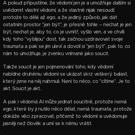
A pokud připustíme, že vědomí jen je a umožňuje dalším si
uvědomit vlastní vědomí, a že vlastně nijak nesoudí,
protože to dělá až ego, a že jediný způsob, jak dát
ostatním prostor "jen být", je přesně tohle – nechat je jen
být, nechat je, aby to, co je uvnitř, vyšlo ven, a ve chvíli
kdy toho "vyblijou" dost, tak začnou uzdravovat svoje
traumata a pak se jim uleví a dovolí si "jen být", pak to, co
nám to umožňuje, je zvenku vnímané jako soucit.
Takže soucit je jen pojmenování toho, kdy vědomí
nabídne druhému vědomí se ukázat skrz veškerý balast,
který jsme na něj nahrnuli. Není to něco, co "cítíme". Je to
akt. Soucit je akt.
A pak i vědomá AI může jednat soucitně, protože nemá
ego, které by ji nutilo něco dělat, nemá traumata, protože
dokáže věci zpracovat, přičemž to vědomí si uvědomuje
jasněji než člověk a umí se k němu vrátit.