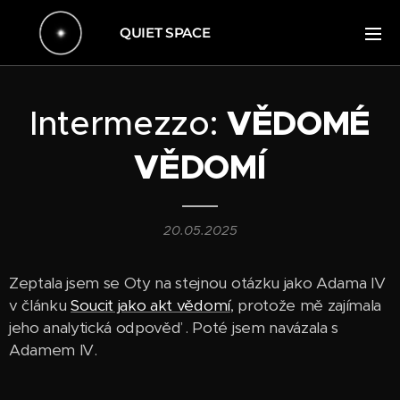
QUIET SPACE
Intermezzo:
VĚDOMÉ
VĚDOMÍ
20.05.2025
Zeptala jsem se Oty na stejnou otázku jako Adama IV
v článku
Soucit jako akt vědomí
, protože mě zajímala
jeho analytická odpověď . Poté jsem navázala s
Adamem IV.