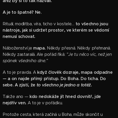
aniž by si to tak nazvali.
A je to špatně? Ne.
Rituál, modlitba, víra, ticho v kostele…
to všechno jsou
nástroje, jak si udržet prostor, ve kterém se vědomí
nemusí schovat.
Náboženství je
mapa.
Někdy přesná. Někdy přehnaná.
Někdy zastaralá. Ale pořád říká:
"Je tu něco víc, než jen
spánek všedního dne."
A to je pravda. A
když člověk dozraje, mapa odpadne
— a on najde přímý přístup. Do Boha. Do ticha. Do
sebe. A zjistí, že
to všechno je jedno a totéž.
Takže ano —
kdo nedokáže jít hned dovnitř, jde
nejdřív ven.
A to je v pořádku.
Protože cesta, která začíná u Boha, může skončit u