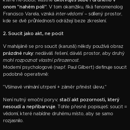
onom "nahém poli"
. V tom okamžiku, říká fenomenolog
Francisco Varela, vzniká
inter-vědomí
– sdílený prostor,
kde se dvě ­průhlednosti odrážejí beze zkreslení.
2. Soucit jako akt, ne pocit
V mahájáně se pro soucit (karuṇā) někdy používá obraz
prázdné ruky
: nedáváš řešení, dáváš prostor, aby druhý
mohl rozpoznat vlastní přirozenost
.
Moderní psychologové (např. Paul Gilbert) definuje soucit
podobně operativně:
"Všímavé vnímání utrpení + záměr přinést úlevu."
Není nutný emoční poryv;
stačí akt pozornosti, který
nesoudí a nepřibarvuje
. Tohle přesně popisuješ: soucit =
vědomí, které nabídne druhému místo, aby se samo
rozjasnilo.