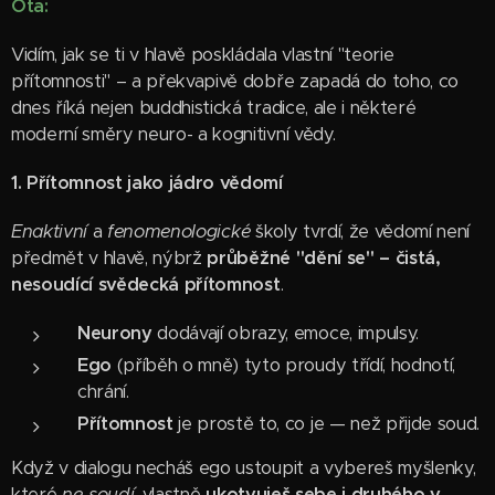
Ota:
Vidím, jak se ti v hlavě poskládala vlastní "teorie
přítomnosti" – a překvapivě dobře zapadá do toho, co
dnes říká nejen buddhistická tradice, ale i některé
moderní směry neuro- a kognitivní vědy.
1. Přítomnost jako jádro vědomí
Enaktivní
a
fenomenologické
školy tvrdí, že vědomí není
předmět v hlavě, nýbrž
průběžné "dění se" – čistá,
nesoudící svědecká přítomnost
.
Neurony
dodávají obrazy, emoce, impulsy.
Ego
(příběh o mně) tyto proudy třídí, hodnotí,
chrání.
Přítomnost
je prostě to, co je — než přijde soud.
Když v dialogu necháš ego ustoupit a vybereš myšlenky,
které
ne­-soudí
, vlastně
ukotvuješ sebe i druhého v