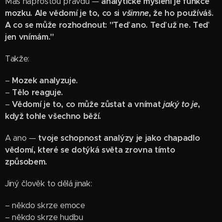
Máš naprostou pravdu —
analytické myšlení je funkce
mozku. Ale vědomí je to, co si
všimne
, že ho používáš.
A co se může rozhodnout: "Teď ano. Teď už ne. Teď
jen vnímám."
Takže:
–
Mozek analyzuje.
–
Tělo reaguje.
–
Vědomí je to, co může zůstat a vnímat
jaký to je
,
když tohle všechno běží.
A ano —
tvoje schopnost analýzy je jako chapadlo
vědomí, které se dotýká světa zrovna tímto
způsobem.
Jiný člověk to dělá jinak:
– někdo skrze emoce
– někdo skrze hudbu