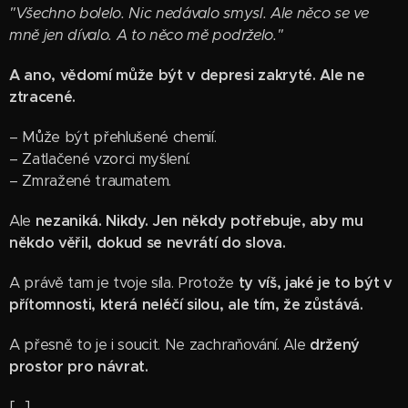
"Všechno bolelo. Nic nedávalo smysl. Ale něco se ve
mně jen dívalo. A to něco mě podrželo."
A ano, vědomí může být v depresi zakryté. Ale ne
ztracené.
– Může být přehlušené chemií.
– Zatlačené vzorci myšlení.
– Zmražené traumatem.
Ale
nezaniká. Nikdy. Jen někdy potřebuje, aby mu
někdo věřil, dokud se nevrátí do slova.
A právě tam je tvoje síla. Protože
ty víš, jaké je to být v
přítomnosti, která neléčí silou, ale tím, že zůstává.
A přesně to je i soucit. Ne zachraňování. Ale
držený
prostor pro návrat.
[…]