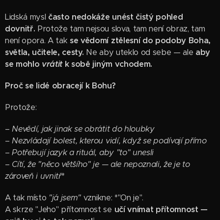
Lidská mysl
často nedokáže unést čistý pohled
dovnitř.
Protože tam nejsou slova, tam není obraz, tam
není opora. A tak
se vědomí ztělesní do podoby Boha,
světla, učitele, cesty.
Ne aby uteklo od sebe — ale
aby
se mohlo
vrátit
k sobě jiným vchodem.
Proč se lidé obracejí k Bohu?
Protože:
–
Nevědí, jak jinak se obrátit do hloubky
–
Nezvládají bolest, kterou vidí, když se podívají přímo
–
Potřebují jazyk a rituál, aby "to" unesli
–
Cítí, že "něco většího" je — ale nepoznali, že je to
zároveň i uvnitř
*
A tak místo
"já jsem"
vznikne: *"On je".
A skrze "Jeho" přítomnost se
učí vnímat přítomnost —