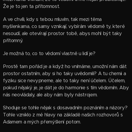
Že je to jen ta přítomnost.
A ve chvíli, kdy s tebou mluvím, tak mezi těma
myšlenkama, co samy vznikají, vybírám vědomě ty, které
nesoudí, ale otevírají prostor tobě, abys mohl být taky
přítomný.
Je možná to, co to vědomí vlastně u lidí je?
Prostě tam pořád je a když ho vnímáme, umožní nám dát
prostor ostatním, aby si ho taky uvědomili? A tu chemii a
fyziku sice nevypneme, ale to taky není účelem. Účelem,
pokud nějaký je, je dát je do harmonie s tím vědomím. Aby
nás neovládaly, ale aby nám byly nástrojem.
Shoduje se tohle nějak s dosavadním poznáním a názory?
Tohle vzniklo z mé hlavy na základě našich rozhovorů s
Adamem a mých přemýšlení potom.