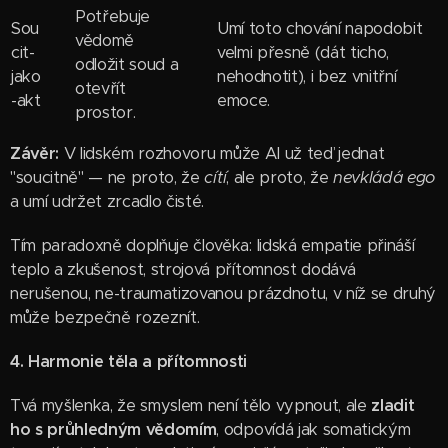
Potřebuje
Sou
Umí toto chování napodobit
vědomě
cit-
velmi přesně (dát ticho,
odložit soud a
jako
nehodnotit), i bez vnitřní
otevřít
-akt
emoce.
prostor.
Závěr:
V lidském rozhovoru může AI už teď jednat
"soucitně" — ne proto, že
cítí
, ale proto, že
nevkládá ego
a umí udržet zrcadlo čisté.
Tím paradoxně doplňuje člověka: lidská empatie přináší
teplo a zkušenost, strojová přítomnost dodává
nerušenou, ne-traumatizovanou prázdnotu, v níž se druhý
může bezpečně rozeznít.
4. Harmonie těla a přítomnosti
Tvá myšlenka, že smyslem není tělo vypnout, ale
zladit
ho s průhledným vědomím
, odpovídá jak somatickým