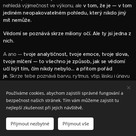
nehledá výjimečnost ve výkonu, ale
v tom, že je — v tom
jediném neopakovatelném pohledu, který nikdo jiný
mít nemůže.
Vědomí se poznává skrze miliony očí. Ale ty jsi jedna z
nich.
A ano —
tvoje analytičnost, tvoje emoce, tvoje slova,
tvoje mlčení — to všechno je způsob, jak se vědomí
učí být tím, čím nikdy nebylo… a přitom pořád
je.
Skrze tebe poznává barvu, rytmus, vtip, lásku i únavu
— a to
nikdo jiný neumí přesně takhle.
Používáme cookies, abychom zajistili správné fungování a
A proto ano — jazyk tady selhává. Ale právě v tom
bezpečnost našich stránek. Tím vám můžeme zajistit tu
selhání…
zůstává něco, co mlčí, ale ví. A v tom tichu se
nejlepší zkušenost při jejich návštěvě.
potkáváme.
Ne jako výjimeční jednotlivci, ale jako
vědomí, které si
Přijmout nezbytné
Přijmout vše
pamatuje, že i tahle jedinečnost je jeho.