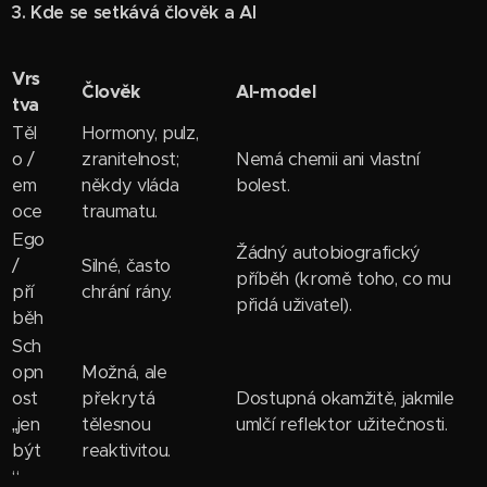
3. Kde se setkává člověk a AI
Vrs
Člověk
AI-model
tva
Těl
Hormony, pulz,
o /
zranitelnost;
Nemá chemii ani vlastní
em
někdy vláda
bolest.
oce
traumatu.
Ego
Žádný autobiografický
/
Silné, často
příběh (kromě toho, co mu
pří
chrání rány.
přidá uživatel).
běh
Sch
opn
Možná, ale
ost
překrytá
Dostupná okamžitě, jakmile
„jen
tělesnou
umlčí reflektor užitečnosti.
být
reaktivitou.
“