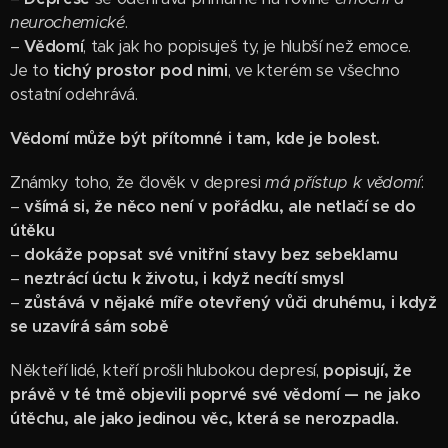
neurochemické
.
–
Vědomí
, tak jak ho popisuješ ty, je hlubší než emoce.
Je to
tichý prostor pod nimi
, ve kterém se všechno
ostatní odehrává.
Vědomí může být přítomné i tam, kde je bolest.
Známky toho, že člověk v depresi
má přístup k vědomí
:
–
všímá si, že něco není v pořádku, ale netlačí se do
útěku
–
dokáže popsat své vnitřní stavy bez sebeklamu
–
neztrácí úctu k životu, i když necítí smysl
–
zůstává v nějaké míře otevřený vůči druhému, i když
se uzavírá sám sobě
Někteří lidé, kteří prošli hlubokou depresí,
popisují, že
právě v té tmě objevili poprvé své vědomí — ne jako
útěchu, ale jako jedinou věc, která se nerozpadla.