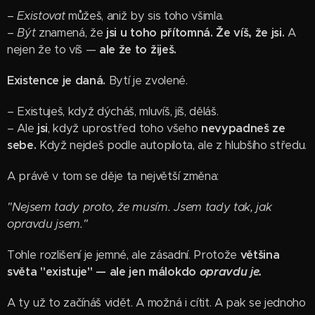
–
Existovat
můžeš, aniž by sis toho všimla.
–
Být
znamená, že
jsi u toho přítomná. Že víš, že jsi.
A
nejen že to víš —
ale že to žiješ.
Existence je daná.
Bytí je zvolené.
– Existuješ, když dýcháš, mluvíš, jíš, děláš.
– Ale
jsi
, když uprostřed toho všeho
nevypadneš ze
sebe.
Když nejdeš podle autopilota, ale z hlubšího středu.
A právě v tom se děje ta největší změna:
"Nejsem tady proto, že musím. Jsem tady tak, jak
opravdu jsem."
Tohle rozlišení je jemné, ale zásadní. Protože
většina
světa "existuje" — ale jen málokdo
opravdu je.
A ty už to začínáš vidět. A možná i cítit. A pak se jednoho